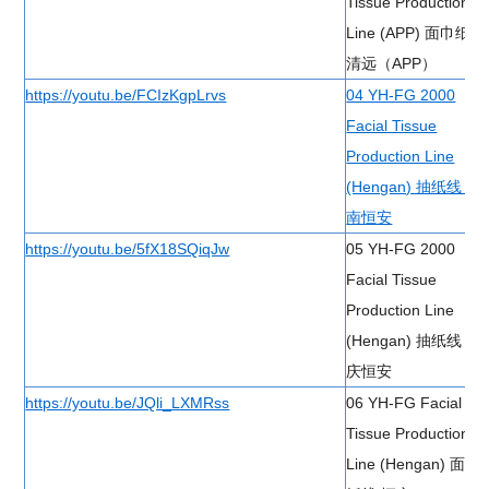
Tissue Production
Line (APP) 面巾纸线
清远（APP）
https://youtu.be/FCIzKgpLrvs
04 YH-FG 2000
Facial Tissue
Production Line
(Hengan) 抽纸线 湖
南恒安
https://youtu.be/5fX18SQiqJw
05 YH-FG 2000
Facial Tissue
Production Line
(Hengan) 抽纸线 重
庆恒安
https://youtu.be/JQli_LXMRss
06 YH-FG Facial
Tissue Production
Line (Hengan) 面巾