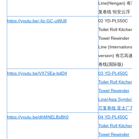
Line(Hengan) 有芯
复卷线 恒安云浮
https://youtu.be/-4z-GC-uWU8
02 YD-PL550C
Toilet Roll Kitchen
Towel Rewinder
Line (International
version) 有芯高速复
卷线(国际版)
https://youtu.be/VX7SEa-bdD4
03 YD-PL450C
Toilet Roll Kitchen
Towel Rewinder
Line(Asia Symbo) 有
芯复卷线 亚太广东
https://youtu.be/dhMNELBsBh0
04 YD-PL450C
Toilet Roll Kitchen
Towel Rewinder