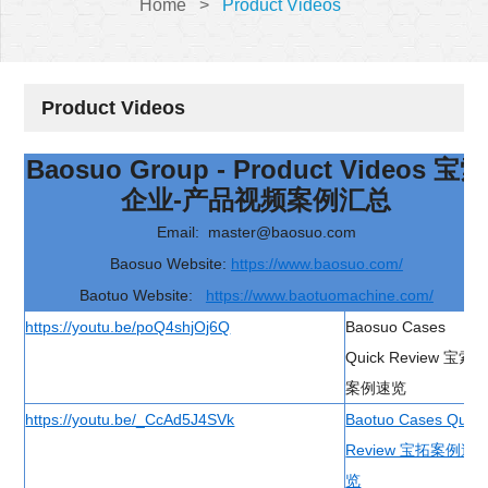
Home
>
Product Videos
Product Videos
Baosuo Group - Product Videos 宝索
企业-产品视频案例汇总
Email: master@baosuo.com
Baosuo Website:
https://www.baosuo.com/
Baotuo Website:
https://www.baotuomachine.com/
https://youtu.be/poQ4shjOj6Q
Baosuo Cases
Quick Review 宝索
案例速览
https://youtu.be/_CcAd5J4SVk
Baotuo Cases Quick
Review 宝拓案例速
览