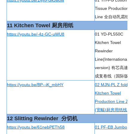
https://youtu.be/1lyKFGkJwow
01 YH-FG Lotion
Tissue Production
Line 全自动乳霜纸线
11 Kitchen Towel 厨房用纸
https://youtu.be/-4z-GC-uWU8
01 YD-PL550C
Kitchen Towel
Rewinder
Line(International
version) 有芯高速集
成复卷线（国际版)
https://youtu.be/BP--iK_mbHY
02 MJN-PL Z fold
Kitchen Towel
Production Line Z折
(宽幅)厨房用纸线
12 Slitting Rewinder 分切机
https://youtu.be/61nebPETh58
01 PF-EB Jumbo