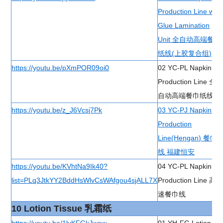
Production Line with
Glue Lamination
Unit 全自动高端餐巾
纸线(上胶复合组)
https://youtu.be/pXmPOR09oi0
02 YC-PL Napkin
Production Line 全
自动高端餐巾纸线
https://youtu.be/z_J6Vcsj7Pk
03 YC-PJ Napkin
Production
Line(Hengan) 餐巾
线 福建恒安
https://youtu.be/KVhtNa9Ik40?
04 YC-PL Napkin
list=PLq3JtkYY2BddHsWlvCsWAfgou4sjALL7X
Production Line 高
速餐巾线
10 Lotion Tissue 乳霜纸