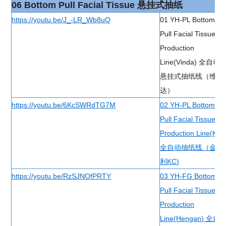
06 Bottom Pull Facial Tissue 悬挂式抽纸
https://youtu.be/J_-LR_Wb8uQ
01 YH-PL Bottom
Pull Facial Tissue
Production
Line(Vinda) 全自动
悬挂式抽纸线（维
达）
https://youtu.be/6KcSWRdTG7M
02 YH-PL Bottom
Pull Facial Tissue
Production Line(KC)
全自动抽纸线（金佰
利KC)
https://youtu.be/RzSJNOfPRTY
03 YH-FG Bottom
Pull Facial Tissue
Production
Line(Hengan) 全自