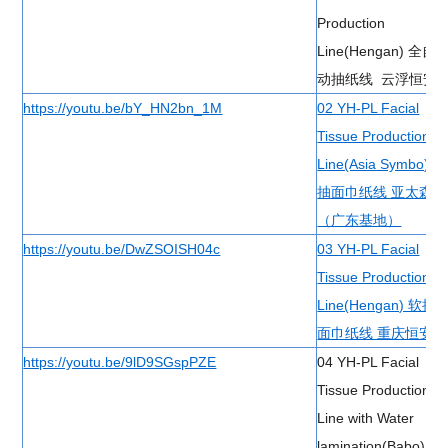
Production
Line(Hengan) 全自
动抽纸线 云浮恒安
https://youtu.be/bY_HN2bn_1M
02 YH-PL Facial
Tissue Production
Line(Asia Symbo) 软
抽面巾纸线 亚太森博
（广东基地）
https://youtu.be/DwZSOISH04c
03 YH-PL Facial
Tissue Production
Line(Hengan) 软抽
面巾纸线 重庆恒安
https://youtu.be/9lD9SGspPZE
04 YH-PL Facial
Tissue Production
Line with Water
lamination(Babo) 水