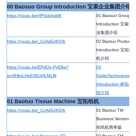
00 Baosuo Group Introduction 宝索企业集团介绍
https://youtu.be/rfPGdzksk8I
01 Baosuo Group
Introduction 宝索企
业集团介绍
https://youtu.be/_CcAd5J4SVk
02 Baotuo Product
Introduction 宝拓纸
机介绍
https://youtu.be/EPdOg-PvE8w?
03
si=0HkvLHpEXEUHLMLM
GiottoTechnologies
Introduction 桥拓科
技介绍
01 Baotuo Tissue Machine 宝拓纸机
https://youtu.be/_CcAd5J4SVk
01 Baotuo TM
Business Version 宝
拓纸机商务版