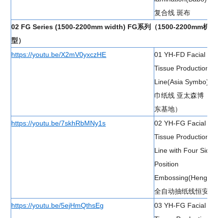
复合线 斑布
02 FG Series (1500-2200mm width) FG系列（1500-2200mm机
型）
https://youtu.be/X2mV0yxczHE
01 YH-FD Facial
Tissue Production
Line(Asia Symbo) 面
巾纸线 亚太森博（广
东基地）
https://youtu.be/7skhRbMNy1s
02 YH-FG Facial
Tissue Production
Line with Four Sides
Position
Embossing(Hengan)
全自动抽纸线恒安
https://youtu.be/5ejHmQthsEg
03 YH-FG Facial