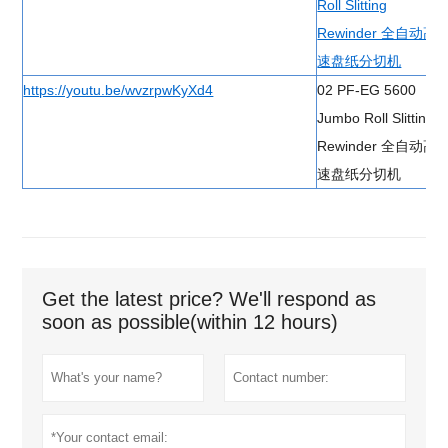
Roll Slitting
Rewinder 全自动高
速盘纸分切机
https://youtu.be/wvzrpwKyXd4
02 PF-EG 5600
Jumbo Roll Slitting
Rewinder 全自动高
速盘纸分切机
Get the latest price? We'll respond as
soon as possible(within 12 hours)