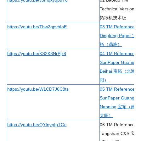
https://youtu.be/v8mqxyqpuT0
02 Baotuo TM
Technical Version 宝
拓纸机技术版
https://youtu.be/Tbw2gpvhIoE
03 TM Reference
Dingfeng Paper 宝
拓（鼎峰）
https://youtu.be/KS2K8NrPjx8
04 TM Reference
SunPaper Guangxi
Beihai 宝拓（北海太
阳）
https://youtu.be/W1CD7J6C8ts
05 TM Reference
SunPaper Guangxi
Nanning 宝拓（南宁
太阳）
https://youtu.be/QYInypIpTGc
06 TM Reference
Tangshan C&S 宝拓