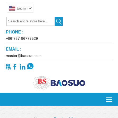
English


PHONE :
+86-757-86777529
EMAIL :
master@baosuo.com




To