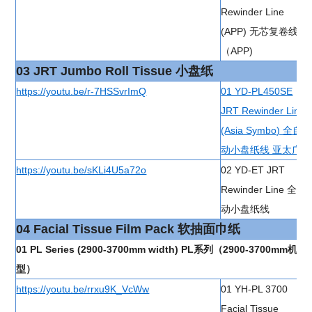
Rewinder Line
(APP) 无芯复卷线
（APP)
03 JRT Jumbo Roll Tissue 小盘纸
https://youtu.be/r-7HSSvrImQ
01 YD-PL450SE
JRT Rewinder Line
(Asia Symbo) 全自
动小盘纸线 亚太广东
https://youtu.be/sKLi4U5a72o
02 YD-ET JRT
Rewinder Line 全自
动小盘纸线
04 Facial Tissue Film Pack 软抽面巾纸
01 PL Series (2900-3700mm width) PL系列（2900-3700mm机
型）
https://youtu.be/rrxu9K_VcWw
01 YH-PL 3700
Facial Tissue