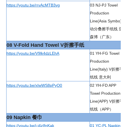
https://youtu.be/rrvAcMTB3vg
03 NJ-PJ Towel
Production
Line(Asia Symbo) 自
动分叠擦手纸线 亚太
森博（广东）
08 V-Fold Hand Towel V折擦手纸
https://youtu.be/V9lk4dzLEhA
01 YH-FG Towel
Production
Line(Italy) V折擦手
纸线 意大利
https://youtu.be/xIwWS8pPyO0
02 YH-FD APP
Towel Production
Line(APP) V折擦手
纸线（APP）
09 Napkin 餐巾
https://youtu.be/j-j4zIfnKak
01 YC-PL Napkin