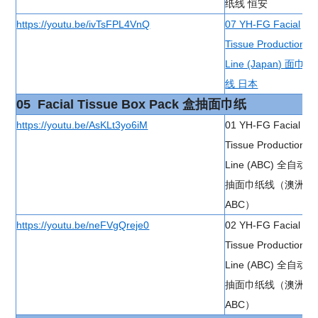
纸线 恒安
https://youtu.be/ivTsFPL4VnQ
07 YH-FG Facial
Tissue Production
Line (Japan) 面巾纸
线 日本
05 Facial Tissue Box Pack 盒抽面巾纸
https://youtu.be/AsKLt3yo6iM
01 YH-FG Facial
Tissue Production
Line (ABC) 全自动盒
抽面巾纸线（澳洲
ABC）
https://youtu.be/neFVgQreje0
02 YH-FG Facial
Tissue Production
Line (ABC) 全自动盒
抽面巾纸线（澳洲
ABC）