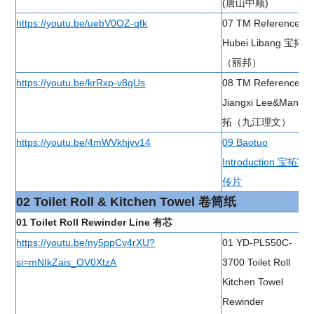
(唐山中顺)
https://youtu.be/uebV0OZ-qfk
07 TM Reference
Hubei Libang 宝拓
（丽邦）
https://youtu.be/krRxp-v8gUs
08 TM Reference
Jiangxi Lee&Man 宝
拓（九江理文）
https://youtu.be/4mWVkhjvv14
09 Baotuo
Introduction 宝拓宣
传片
02 Toilet Roll & Kitchen Towel 卷筒纸
01 Toilet Roll Rewinder Line 有芯
https://youtu.be/ny5ppCv4rXU?
01 YD-PL550C-
si=mNIkZais_OV0XtzA
3700 Toilet Roll
Kitchen Towel
Rewinder