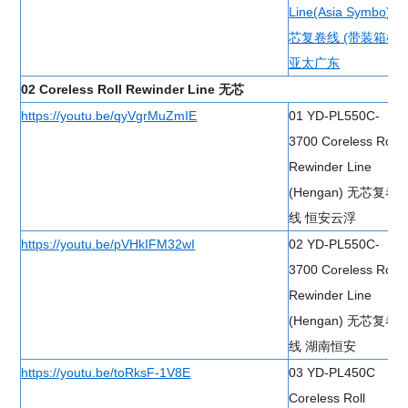
Line(Asia Symbo) 有
芯复卷线 (带装箱机)
亚太广东
02 Coreless Roll Rewinder Line 无芯
https://youtu.be/qyVgrMuZmIE
01 YD-PL550C-
3700 Coreless Roll
Rewinder Line
(Hengan) 无芯复卷
线 恒安云浮
https://youtu.be/pVHkIFM32wI
02 YD-PL550C-
3700 Coreless Roll
Rewinder Line
(Hengan) 无芯复卷
线 湖南恒安
https://youtu.be/toRksF-1V8E
03 YD-PL450C
Coreless Roll